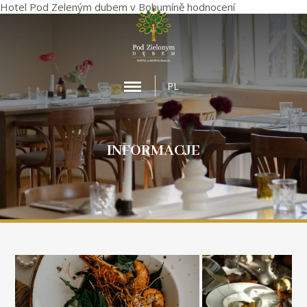
Hotel Pod Zeleným dubem
v Bohumíně
hodnocení
MENU
PL
INFORMACJE